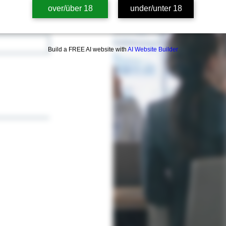
over/über 18
under/unter 18
Build a FREE AI website with
AI Website Builder